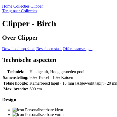
Home
Collecties
Clipper
Terug naar Collecties
Clipper - Birch
Over Clipper
Download top shots
Bestel een staal
Offerte aanvragen
Technische aspecten
Techniek:
Handgetuft, Hoog gesneden pool
Samenstelling:
90% Tencel - 10% Katoen
Totale hoogte:
Kamerbreed tapijt - 18 mm | Afgewerkt tapijt - 20 m
Max. breedte:
600 cm
Design