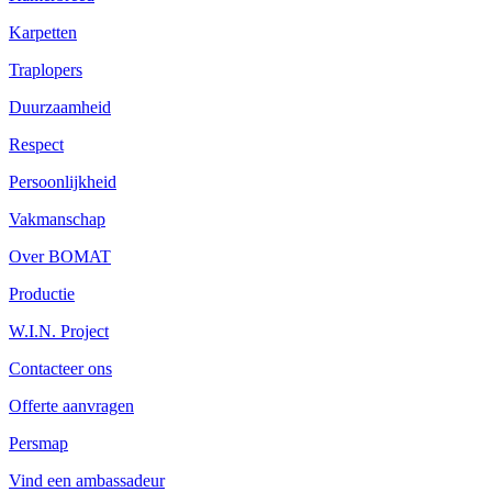
Karpetten
Traplopers
Duurzaamheid
Respect
Persoonlijkheid
Vakmanschap
Over BOMAT
Productie
W.I.N. Project
Contacteer ons
Offerte aanvragen
Persmap
Vind een ambassadeur