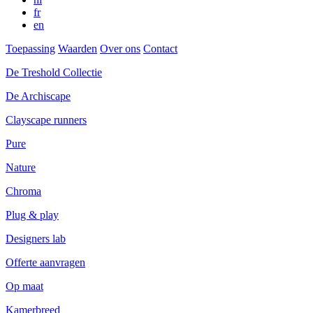
fr
en
Toepassing
Waarden
Over ons
Contact
De Treshold Collectie
De Archiscape
Clayscape runners
Pure
Nature
Chroma
Plug & play
Designers lab
Offerte aanvragen
Op maat
Kamerbreed